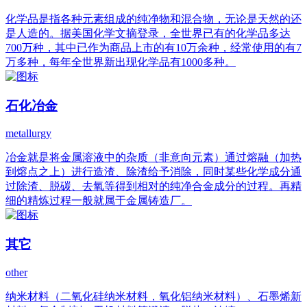
化学品是指各种元素组成的纯净物和混合物，无论是天然的还
是人造的。据美国化学文摘登录，全世界已有的化学品多达
700万种，其中已作为商品上市的有10万余种，经常使用的有7
万多种，每年全世界新出现化学品有1000多种。
石化冶金
metallurgy
冶金就是将金属溶液中的杂质（非意向元素）通过熔融（加热
到熔点之上）进行造渣、除渣给予消除，同时某些化学成分通
过除渣、脱碳、去氧等得到相对的纯净合金成分的过程。再精
细的精炼过程一般就属于金属铸造厂。
其它
other
纳米材料（二氧化硅纳米材料，氧化铝纳米材料）、石墨烯新