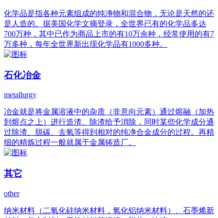
化学品是指各种元素组成的纯净物和混合物，无论是天然的还
是人造的。据美国化学文摘登录，全世界已有的化学品多达
700万种，其中已作为商品上市的有10万余种，经常使用的有7
万多种，每年全世界新出现化学品有1000多种。
石化冶金
metallurgy
冶金就是将金属溶液中的杂质（非意向元素）通过熔融（加热
到熔点之上）进行造渣、除渣给予消除，同时某些化学成分通
过除渣、脱碳、去氧等得到相对的纯净合金成分的过程。再精
细的精炼过程一般就属于金属铸造厂。
其它
other
纳米材料（二氧化硅纳米材料，氧化铝纳米材料）、石墨烯新