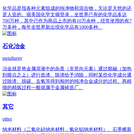
化学品是指各种元素组成的纯净物和混合物，无论是天然的还
是人造的。据美国化学文摘登录，全世界已有的化学品多达
700万种，其中已作为商品上市的有10万余种，经常使用的有7
万多种，每年全世界新出现化学品有1000多种。
石化冶金
metallurgy
冶金就是将金属溶液中的杂质（非意向元素）通过熔融（加热
到熔点之上）进行造渣、除渣给予消除，同时某些化学成分通
过除渣、脱碳、去氧等得到相对的纯净合金成分的过程。再精
细的精炼过程一般就属于金属铸造厂。
其它
other
纳米材料（二氧化硅纳米材料，氧化铝纳米材料）、石墨烯新