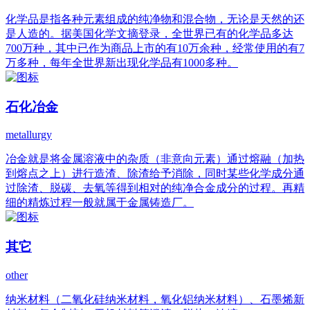
化学品是指各种元素组成的纯净物和混合物，无论是天然的还
是人造的。据美国化学文摘登录，全世界已有的化学品多达
700万种，其中已作为商品上市的有10万余种，经常使用的有7
万多种，每年全世界新出现化学品有1000多种。
石化冶金
metallurgy
冶金就是将金属溶液中的杂质（非意向元素）通过熔融（加热
到熔点之上）进行造渣、除渣给予消除，同时某些化学成分通
过除渣、脱碳、去氧等得到相对的纯净合金成分的过程。再精
细的精炼过程一般就属于金属铸造厂。
其它
other
纳米材料（二氧化硅纳米材料，氧化铝纳米材料）、石墨烯新