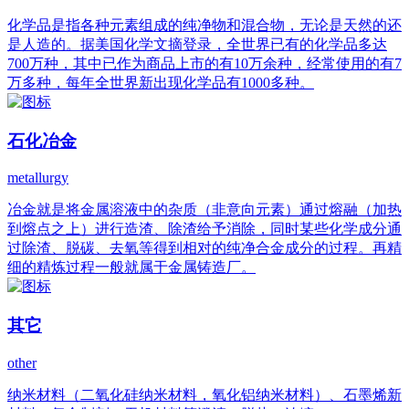
化学品是指各种元素组成的纯净物和混合物，无论是天然的还
是人造的。据美国化学文摘登录，全世界已有的化学品多达
700万种，其中已作为商品上市的有10万余种，经常使用的有7
万多种，每年全世界新出现化学品有1000多种。
石化冶金
metallurgy
冶金就是将金属溶液中的杂质（非意向元素）通过熔融（加热
到熔点之上）进行造渣、除渣给予消除，同时某些化学成分通
过除渣、脱碳、去氧等得到相对的纯净合金成分的过程。再精
细的精炼过程一般就属于金属铸造厂。
其它
other
纳米材料（二氧化硅纳米材料，氧化铝纳米材料）、石墨烯新