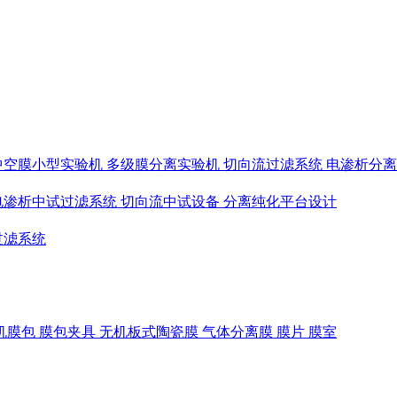
中空膜小型实验机
多级膜分离实验机
切向流过滤系统
电渗析分
电渗析中试过滤系统
切向流中试设备
分离纯化平台设计
过滤系统
机膜包
膜包夹具
无机板式陶瓷膜
气体分离膜
膜片
膜室