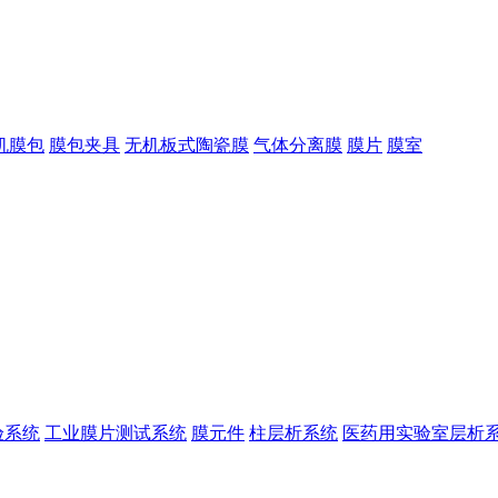
机膜包
膜包夹具
无机板式陶瓷膜
气体分离膜
膜片
膜室
验系统
工业膜片测试系统
膜元件
柱层析系统
医药用实验室层析