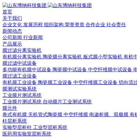
首页
关于我们
企业文化
发展历程
组织架构
荣誉资质
合作企业
社会责任
新闻动态
公司新闻
行业新闻
产品展示
膜过滤分离实验机
有机膜分离实验机
陶瓷膜分离实验机
板式膜小型实验机
有机
膜过滤中试设备
多功能有机膜中试设备
陶瓷膜中试设备
中空纤维膜中试设备
膜过滤工业设备
有机膜工业设备
陶瓷膜工业设备
中空纤维膜工业设备
切向流
膜测试实验系统
工业膜片测试系统
工业膜片测试系统
自动膜片工业测试系统
膜元件
卷式有机膜
无机管式陶瓷膜
中空纤维膜
电渗析膜、双极膜
有
柱层析系统
实验型层析柱
工业型层析系统
医药用实验室层析系统