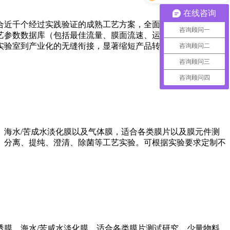
在线咨询
合近千个经过实践验证的成熟工艺方案，全面覆盖多个行业的工
咨询顾问一
艺参数数据库（包括最佳流量、膜面流速、运行体积、滞留时间
实验室到产业化的无缝衔接，显著缩短产品转化周期，全面提升
咨询顾问二
咨询顾问三
咨询顾问四
海水/苦成水淡化膜以及气体膜，适合各类膜片以及膜元件测
、分离、提纯、澄清、除菌等工艺实验。可根据实验要求定制不
膜、海水/苦咸水淡化膜，适合各类膜片测试研究，少量物料