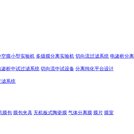
中空膜小型实验机
多级膜分离实验机
切向流过滤系统
电渗析分离
电渗析中试过滤系统
切向流中试设备
分离纯化平台设计
过滤系统
机膜包
膜包夹具
无机板式陶瓷膜
气体分离膜
膜片
膜室