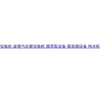
离实验机
渗透汽化膜实验机
膜萃取设备
膜蒸馏设备
纯水机