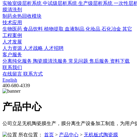
实验室级层析系统
中试级层析系统
生产级层析系统
一次性层
膜清洗剂
制药余热回收模块
技术应用
生物医药
食品饮料
植物提取
血液制品
化妆品
石化冶金
其它
工程案例
人才发展
人力资源
人才战略
人才招聘
客户服务
分离纯化服务
陶瓷膜清洗服务
常见问题
售后服务
资料下载
联系我们
在线留言
联系方式
English
400-680-4339
产品中心
公司立足无机陶瓷膜生产，膜分离生产设备加工制造，为用户
所在位置：
首页
>
产品中心
>
无机板式陶瓷膜