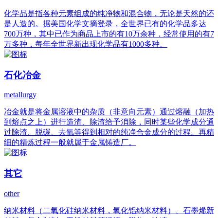
化学品是指各种元素组成的纯净物和混合物，无论是天然的还
是人造的。据美国化学文摘登录，全世界已有的化学品多达
700万种，其中已作为商品上市的有10万余种，经常使用的有7
万多种，每年全世界新出现化学品有1000多种。
石化冶金
metallurgy
冶金就是将金属溶液中的杂质（非意向元素）通过熔融（加热
到熔点之上）进行造渣、除渣给予消除，同时某些化学成分通
过除渣、脱碳、去氧等得到相对的纯净合金成分的过程。再精
细的精炼过程一般就属于金属铸造厂。
其它
other
纳米材料（二氧化硅纳米材料，氧化铝纳米材料）、石墨烯新