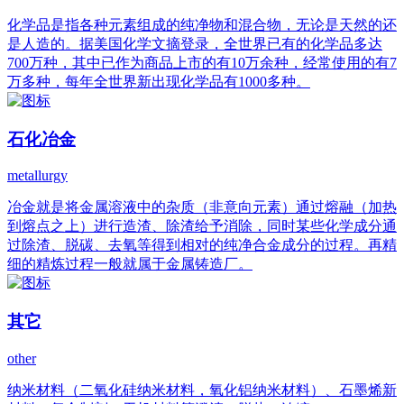
化学品是指各种元素组成的纯净物和混合物，无论是天然的还
是人造的。据美国化学文摘登录，全世界已有的化学品多达
700万种，其中已作为商品上市的有10万余种，经常使用的有7
万多种，每年全世界新出现化学品有1000多种。
石化冶金
metallurgy
冶金就是将金属溶液中的杂质（非意向元素）通过熔融（加热
到熔点之上）进行造渣、除渣给予消除，同时某些化学成分通
过除渣、脱碳、去氧等得到相对的纯净合金成分的过程。再精
细的精炼过程一般就属于金属铸造厂。
其它
other
纳米材料（二氧化硅纳米材料，氧化铝纳米材料）、石墨烯新