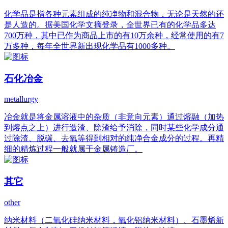
化学品是指各种元素组成的纯净物和混合物，无论是天然的还
是人造的。据美国化学文摘登录，全世界已有的化学品多达
700万种，其中已作为商品上市的有10万余种，经常使用的有7
万多种，每年全世界新出现化学品有1000多种。
石化冶金
metallurgy
冶金就是将金属溶液中的杂质（非意向元素）通过熔融（加热
到熔点之上）进行造渣、除渣给予消除，同时某些化学成分通
过除渣、脱碳、去氧等得到相对的纯净合金成分的过程。再精
细的精炼过程一般就属于金属铸造厂。
其它
other
纳米材料（二氧化硅纳米材料，氧化铝纳米材料）、石墨烯新