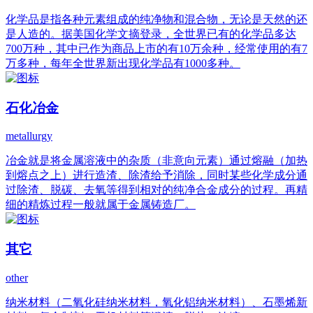
化学品是指各种元素组成的纯净物和混合物，无论是天然的还
是人造的。据美国化学文摘登录，全世界已有的化学品多达
700万种，其中已作为商品上市的有10万余种，经常使用的有7
万多种，每年全世界新出现化学品有1000多种。
石化冶金
metallurgy
冶金就是将金属溶液中的杂质（非意向元素）通过熔融（加热
到熔点之上）进行造渣、除渣给予消除，同时某些化学成分通
过除渣、脱碳、去氧等得到相对的纯净合金成分的过程。再精
细的精炼过程一般就属于金属铸造厂。
其它
other
纳米材料（二氧化硅纳米材料，氧化铝纳米材料）、石墨烯新