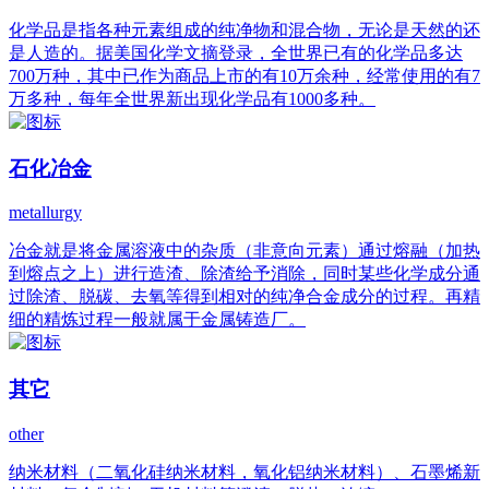
化学品是指各种元素组成的纯净物和混合物，无论是天然的还
是人造的。据美国化学文摘登录，全世界已有的化学品多达
700万种，其中已作为商品上市的有10万余种，经常使用的有7
万多种，每年全世界新出现化学品有1000多种。
石化冶金
metallurgy
冶金就是将金属溶液中的杂质（非意向元素）通过熔融（加热
到熔点之上）进行造渣、除渣给予消除，同时某些化学成分通
过除渣、脱碳、去氧等得到相对的纯净合金成分的过程。再精
细的精炼过程一般就属于金属铸造厂。
其它
other
纳米材料（二氧化硅纳米材料，氧化铝纳米材料）、石墨烯新